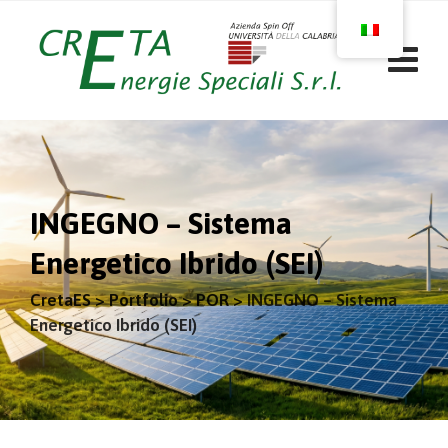
INGEGNO – Sistema
Energetico Ibrido (SEI)
CretaES
>
Portfolio
>
POR
>
INGEGNO – Sistema
Energetico Ibrido (SEI)