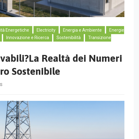
tà Energetiche
Electricity
Energia e Ambiente
Energie
Innovazione e Ricerca
Sostenibilità
Transizione
ovabili?La Realtà dei Numeri
ro Sostenibile
S