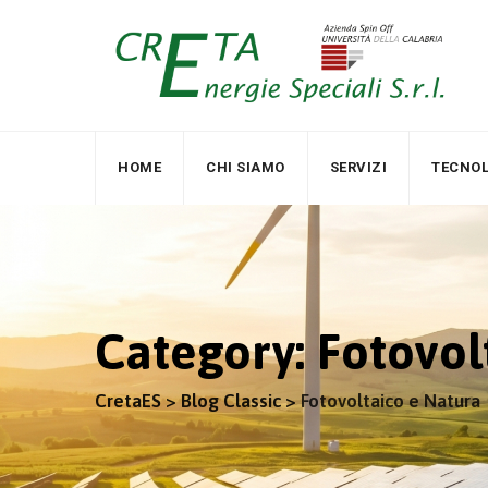
Skip
to
content
HOME
CHI SIAMO
SERVIZI
TECNOL
Category: Fotovol
CretaES
>
Blog Classic
>
Fotovoltaico e Natura