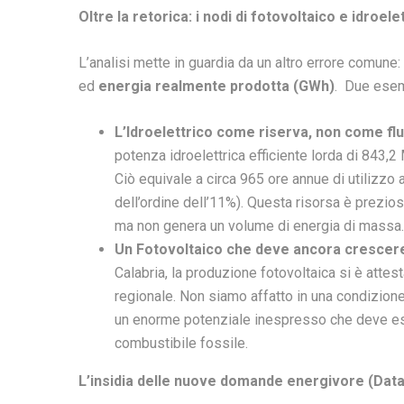
Oltre la retorica: i nodi di fotovoltaico e idroele
L’analisi mette in guardia da un altro errore comune
ed
energia realmente prodotta (GWh)
. Due esemp
L’Idroelettrico come riserva, non
come flu
potenza idroelettrica efficiente lorda di 843,2
Ciò equivale a circa 965 ore annue di utilizzo 
dell’ordine dell’11%). Questa risorsa è preziosa
ma non genera un volume di energia di massa.
Un Fotovoltaico che deve ancora crescer
Calabria, la produzione fotovoltaica si è atte
regionale. Non siamo affatto in una condizione
un enorme potenziale inespresso che deve ess
combustibile fossile.
L’insidia delle nuove domande energivore (Dat