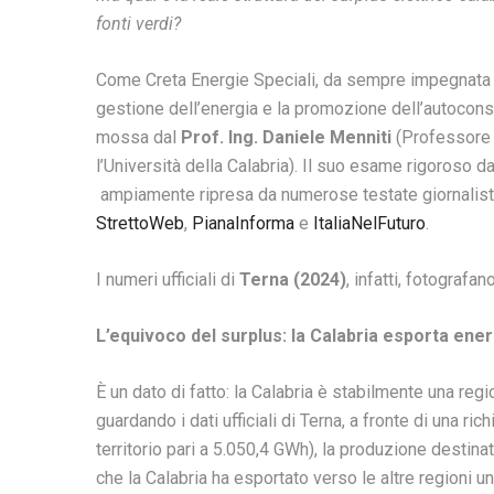
fonti verdi?
Come Creta Energie Speciali, da sempre impegnata n
gestione dell’energia e la promozione dell’autocons
mossa dal
Prof. Ing. Daniele Menniti
(Professore O
l’Università della Calabria). Il suo esame rigoroso dat
ampiamente ripresa da numerose testate giornalisti
StrettoWeb
,
PianaInforma
e
ItaliaNelFuturo
.
I numeri ufficiali di
Terna (2024)
, infatti, fotograf
L’equivoco del surplus: la Calabria esporta ene
È un dato di fatto: la Calabria è stabilmente una regi
guardando i dati ufficiali di Terna, a fronte di una ric
territorio pari a 5.050,4 GWh), la produzione destin
che la Calabria ha esportato verso le altre regioni 