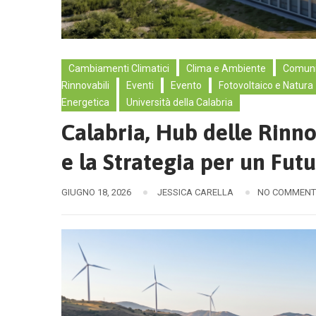
Cambiamenti Climatici
Clima e Ambiente
Comuni
Rinnovabili
Eventi
Evento
Fotovoltaico e Natura
Energetica
Università della Calabria
Calabria, Hub delle Rinn
e la Strategia per un Futu
GIUGNO 18, 2026
JESSICA CARELLA
NO COMMENT