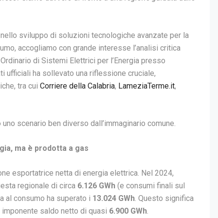
ello sviluppo di soluzioni tecnologiche avanzate per la
umo, accogliamo con grande interesse l’analisi critica
rdinario di Sistemi Elettrici per l’Energia presso
i ufficiali ha sollevato una riflessione cruciale,
che, tra cui
Corriere della Calabria
,
LameziaTerme.it
,
ano uno scenario ben diverso dall’immaginario comune.
rgia, ma è prodotta a gas
one esportatrice netta di energia elettrica. Nel 2024,
hiesta regionale di circa
6.126 GWh
(e consumi finali sul
ata al consumo ha superato i
13.024 GWh
. Questo significa
un imponente saldo netto di quasi
6.900 GWh
.