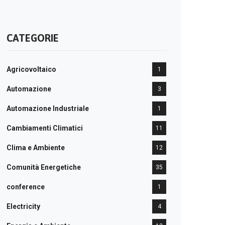
CATEGORIE
Agricovoltaico
1
Automazione
3
Automazione Industriale
1
Cambiamenti Climatici
11
Clima e Ambiente
12
Comunità Energetiche
35
conference
1
Electricity
4