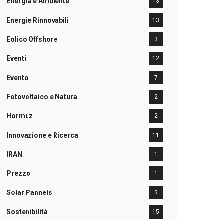
Energia e Ambiente
13
Energie Rinnovabili
13
Eolico Offshore
3
Eventi
12
Evento
7
Fotovoltaico e Natura
2
Hormuz
2
Innovazione e Ricerca
11
IRAN
1
Prezzo
1
Solar Pannels
3
Sostenibilità
15