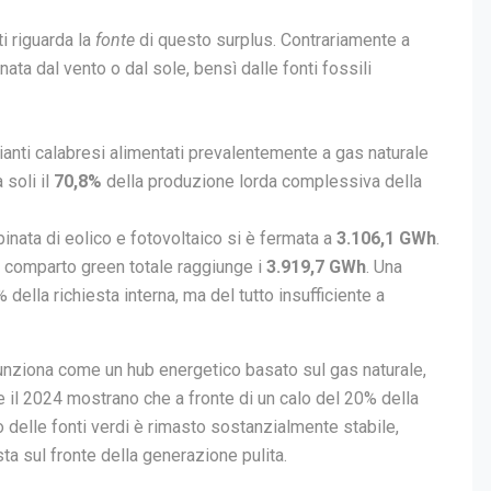
ti riguarda la
fonte
di questo surplus. Contrariamente a
ata dal vento o dal sole, bensì dalle fonti fossili
ianti calabresi alimentati prevalentemente a gas naturale
 soli il
70,8%
della produzione lorda complessiva della
nata di eolico e fotovoltaico si è fermata a
3.106,1 GWh
.
il comparto green totale raggiunge i
3.919,7 GWh
. Una
 della richiesta interna, ma del tutto insufficiente a
 funziona come un hub energetico basato sul gas naturale,
021 e il 2024 mostrano che a fronte di un calo del 20% della
 delle fonti verdi è rimasto sostanzialmente stabile,
a sul fronte della generazione pulita.