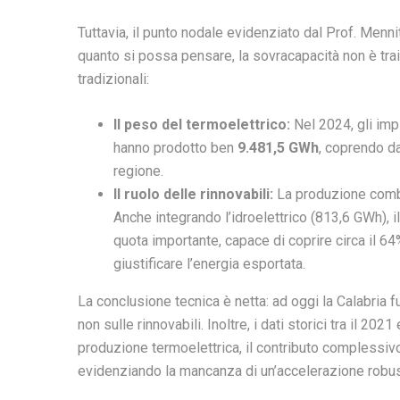
Tuttavia, il punto nodale evidenziato dal Prof. Menni
quanto si possa pensare, la sovracapacità non è train
tradizionali:
Il peso del termoelettrico:
Nel 2024, gli imp
hanno prodotto ben
9.481,5 GWh
, coprendo da
regione.
Il ruolo delle rinnovabili:
La produzione combi
Anche integrando l’idroelettrico (813,6 GWh), 
quota importante, capace di coprire circa il 64%
giustificare l’energia esportata.
La conclusione tecnica è netta: ad oggi la Calabria
non sulle rinnovabili. Inoltre, i dati storici tra il 2
produzione termoelettrica, il contributo complessivo
evidenziando la mancanza di un’accelerazione robust