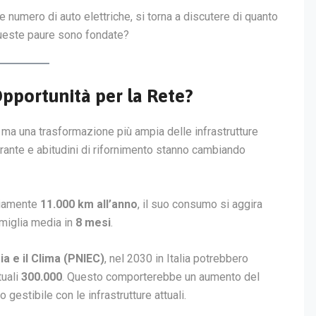
nte numero di auto elettriche, si torna a discutere di quanto
ueste paure sono fondate?
Opportunità per la Rete?
, ma una trasformazione più ampia delle infrastrutture
rburante e abitudini di rifornimento stanno cambiando
diamente
11.000 km all’anno
, il suo consumo si aggira
amiglia media in
8 mesi
.
a e il Clima (PNIEC)
, nel 2030 in Italia potrebbero
tuali
300.000
. Questo comporterebbe un aumento del
o gestibile con le infrastrutture attuali.