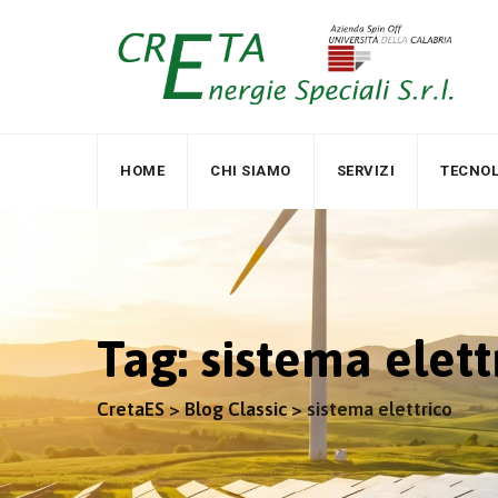
Skip
to
content
HOME
CHI SIAMO
SERVIZI
TECNOL
Tag: sistema elett
CretaES
>
Blog Classic
>
sistema elettrico