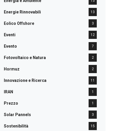
Energia e Ambiente
13
Energie Rinnovabili
13
Eolico Offshore
3
Eventi
12
Evento
7
Fotovoltaico e Natura
2
Hormuz
2
Innovazione e Ricerca
11
IRAN
1
Prezzo
1
Solar Pannels
3
Sostenibilità
15