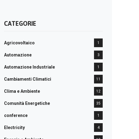
CATEGORIE
Agricovoltaico
1
Automazione
3
Automazione Industriale
1
Cambiamenti Climatici
11
Clima e Ambiente
12
Comunità Energetiche
35
conference
1
Electricity
4