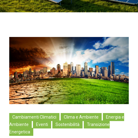
Cambiamenti Climatici
Clima e Ambiente
Energia e
Ambiente
Eventi
Sostenibilità
Transizione
Energetica