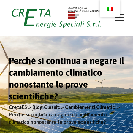
Skip
to
content
Perché si continua a negare il
cambiamento climatico
nonostante le prove
scientifiche?
CretaES
>
Blog Classic
>
Cambiamenti Climatici
>
Perché si continua a negare il cambiamento
climatico nonostante le prove scientifiche?