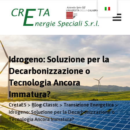
Skip
to
content
Idrogeno: Soluzione per la
Decarbonizzazione o
Tecnologia Ancora
Immatura?
CretaES
>
Blog Classic
>
Transizione Energetica
>
Idrogeno: Soluzione per la Decarbonizzazione o
Tecnologia Ancora Immatura?