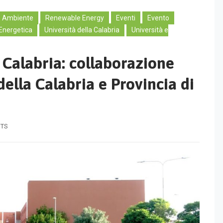
e Ambiente
Renewable Energy
Eventi
Evento
Energetica
Università della Calabria
Università e
 Calabria: collaborazione
della Calabria e Provincia di
TS