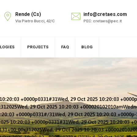
Rende (Cs)
info@cretaes.com
Via Pietro Bucci, 42/C
PEC: cretaes@pec.it
LOGIES
PROJECTS
FAQ
BLOG
 10:20:03 +0000p0331#31Wed, 29 Oct 2025 10:20:03 +000
x312025Wed, 29 Oct 2025 10:20:03 +000020102010amWedne
:20:03 +0000p0331#/31Wed, 29 Oct 2025 10:20:03 +0000p
2025 10:20:03 +0000p0331#31Wed, 29 Oct 2025 10:20:03 
3131+00:00x312025Wed, 29 Oct 2025 10:20:03 +00002010