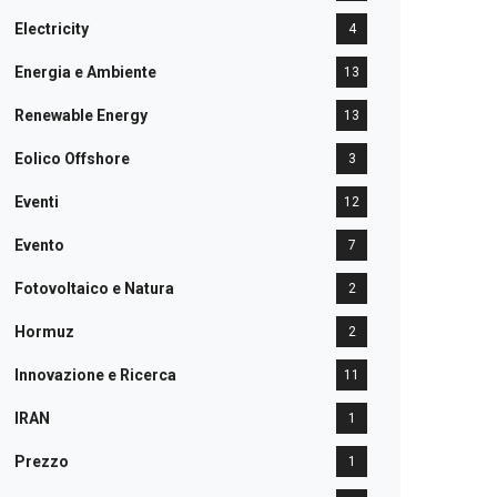
Electricity
4
Energia e Ambiente
13
Renewable Energy
13
Eolico Offshore
3
Eventi
12
Evento
7
Fotovoltaico e Natura
2
Hormuz
2
Innovazione e Ricerca
11
IRAN
1
Prezzo
1