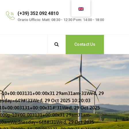
(+39) 352 092 4810
Orario Ufficio: Matt: 08:30 - 12:30 Pom: 14:00 - 18:00
Contact Us
0p-10+00:003131+00:00x31 29am31am-31Wed, 29
sday=649#!31Wed, 29 Oct 2025 10:20:03
-10+00:003131+00:00x31#!31Wed, 29 Oct 2025
+0000p-10+00:003131+00:00x31 29am31am-
2010amWednesday=648#!31Wed, 29 Oct 2025