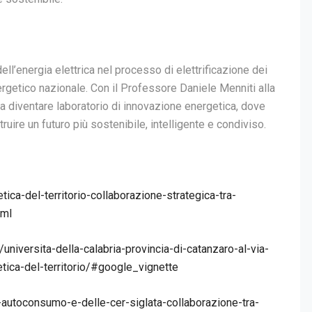
dell’energia elettrica nel processo di elettrificazione dei
getico nazionale. Con il Professore Daniele Menniti alla
a a diventare laboratorio di innovazione energetica, dove
ruire un futuro più sostenibile, intelligente e condiviso.
ica-del-territorio-collaborazione-strategica-tra-
tml
universita-della-calabria-provincia-di-catanzaro-al-via-
etica-del-territorio/#google_vignette
ll-autoconsumo-e-delle-cer-siglata-collaborazione-tra-