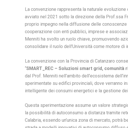
La convenzione rappresenta la naturale evoluzione d
avviato nel 2021 sotto la direzione della Prof.ssa Fr
proprio impegno nella diffusione delle conoscenze te
cooperazione con enti pubblici, imprese e associazion
Menniti ha svolto un ruolo chiave, promuovendo azi
consolidare il ruolo dell’Università come motore di 
La convenzione con la Provincia di Catanzaro consenti
“
SMART_REC – Soluzioni smart grid, comunità ri
dal Prof. Menniti nell’ambito dell’ecosistema dell’in
sperimentate su edifici provinciali, dove verranno ins
intelligente dei consumi energetici e la gestione dei 
Questa sperimentazione assume un valore strategico
la possibilità di autoconsumo a distanza tramite ret
Calabria, essendo un’unica zona di mercato, potrà b
strada a modelli innovativi di autoconsumo diffuso e