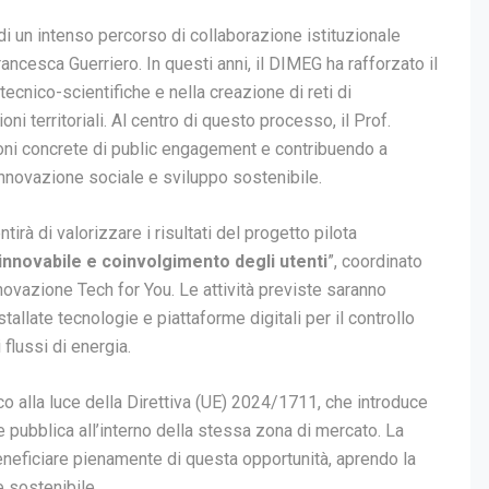
i un intenso percorso di collaborazione istituzionale
ancesca Guerriero. In questi anni, il DIMEG ha rafforzato il
cnico-scientifiche e nella creazione di reti di
i territoriali. Al centro di questo processo, il Prof.
oni concrete di public engagement e contribuendo a
innovazione sociale e sviluppo sostenibile.
rà di valorizzare i risultati del progetto pilota
nnovabile e coinvolgimento degli utenti
”, coordinato
novazione Tech for You. Le attività previste saranno
tallate tecnologie e piattaforme digitali per il controllo
flussi di energia.
 alla luce della Direttiva (UE) 2024/1711, che introduce
e pubblica all’interno della stessa zona di mercato. La
eneficiare pienamente di questa opportunità, aprendo la
 sostenibile.