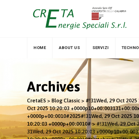
Skip
to
content
HOME
ABOUT US
SERVIZI
TECHNO
Archives
CretaES
>
Blog Classic
>
#!31Wed, 29 Oct 2025
Oct 2025 10:20:03 +0000p10+00:003131+00:00
+0000p+00:0010#2025#!31Wed, 29 Oct 2025 10
10:20:03 +0000p+00:0010#
>
#!31Wed, 29 Oct 
31Wed, 29 Oct 2025 10:20:03 +0000p10+00:00