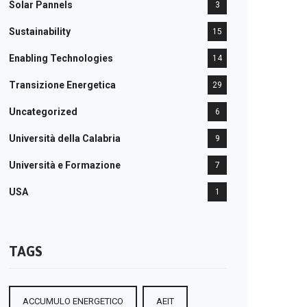
Solar Pannels
3
Sustainability
15
Enabling Technologies
14
Transizione Energetica
29
Uncategorized
6
Università della Calabria
9
Università e Formazione
7
USA
1
TAGS
ACCUMULO ENERGETICO
AEIT