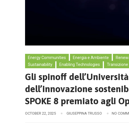
Energy Communities
Energia e Ambiente
Renewa
Sustainability
Enabling Technologies
Transizione
Gli spinoff dell’Universit
dell’innovazione sostenib
SPOKE 8 premiato agli O
OCTOBER 22, 2025
GIUSEPPINA TRUSSO
NO COMM