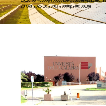
10:20:03 +0000p+00:0010#October#!31Wed, 29
29 Oct 2025 10:20:03 +0000p+00:0010#