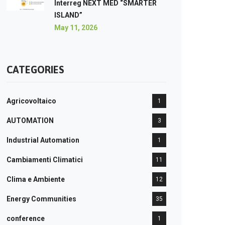
Interreg NEXT MED “SMARTER
ISLAND”
May 11, 2026
CATEGORIES
Agricovoltaico
1
AUTOMATION
3
Industrial Automation
1
Cambiamenti Climatici
11
Clima e Ambiente
12
Energy Communities
35
conference
1