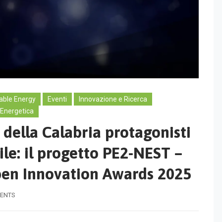
ble Energy
Eventi
Innovazione e Ricerca
 Energetica
à della Calabria protagonisti
ile: il progetto PE2-NEST –
pen Innovation Awards 2025
ENTS