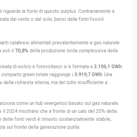
ti riguarda la
fonte
di questo surplus. Contrariamente a
ata dal vento o dal sole, bensì dalle fonti fossili
ianti calabresi alimentati prevalentemente a gas naturale
 soli il
70,8%
della produzione lorda complessiva della
nata di eolico e fotovoltaico si è fermata a
3.106,1 GWh
.
il comparto green totale raggiunge i
3.919,7 GWh
. Una
 della richiesta interna, ma del tutto insufficiente a
 funziona come un hub energetico basato sul gas naturale,
021 e il 2024 mostrano che a fronte di un calo del 20% della
 delle fonti verdi è rimasto sostanzialmente stabile,
a sul fronte della generazione pulita.