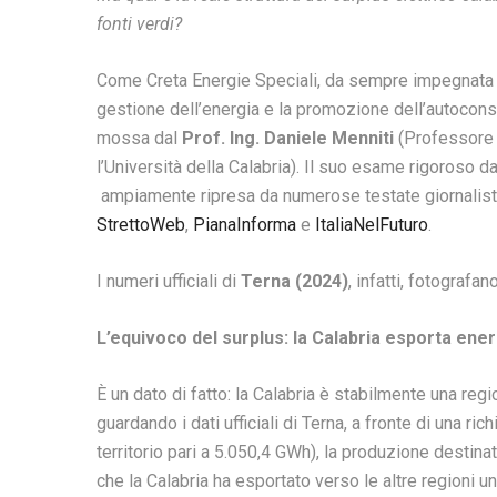
fonti verdi?
Come Creta Energie Speciali, da sempre impegnata n
gestione dell’energia e la promozione dell’autocons
mossa dal
Prof. Ing. Daniele Menniti
(Professore O
l’Università della Calabria). Il suo esame rigoroso dat
ampiamente ripresa da numerose testate giornalisti
StrettoWeb
,
PianaInforma
e
ItaliaNelFuturo
.
I numeri ufficiali di
Terna (2024)
, infatti, fotograf
L’equivoco del surplus: la Calabria esporta ene
È un dato di fatto: la Calabria è stabilmente una regi
guardando i dati ufficiali di Terna, a fronte di una ric
territorio pari a 5.050,4 GWh), la produzione destin
che la Calabria ha esportato verso le altre regioni 