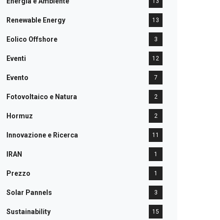
Energia e Ambiente
13
Renewable Energy
13
Eolico Offshore
3
Eventi
12
Evento
7
Fotovoltaico e Natura
2
Hormuz
2
Innovazione e Ricerca
11
IRAN
1
Prezzo
1
Solar Pannels
3
Sustainability
15