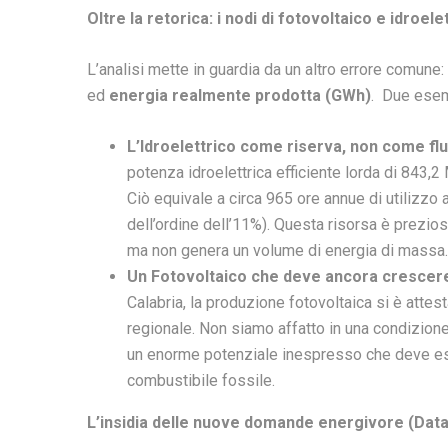
Oltre la retorica: i nodi di fotovoltaico e idroele
L’analisi mette in guardia da un altro errore comune
ed
energia realmente prodotta (GWh)
. Due esemp
L’Idroelettrico come riserva, non
come flu
potenza idroelettrica efficiente lorda di 843,2
Ciò equivale a circa 965 ore annue di utilizzo 
dell’ordine dell’11%). Questa risorsa è preziosa
ma non genera un volume di energia di massa.
Un Fotovoltaico che deve ancora crescer
Calabria, la produzione fotovoltaica si è atte
regionale. Non siamo affatto in una condizione
un enorme potenziale inespresso che deve ess
combustibile fossile.
L’insidia delle nuove domande energivore (Dat