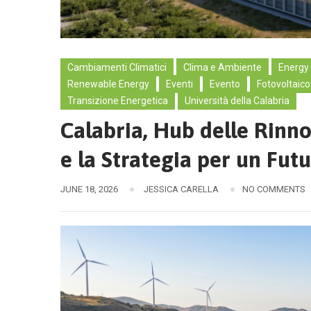
Cambiamenti Climatici
Clima e Ambiente
Energy
Renewable Energy
Eventi
Evento
Fotovoltaico
Transizione Energetica
Università della Calabria
Calabria, Hub delle Rinn
e la Strategia per un Futu
JUNE 18, 2026
JESSICA CARELLA
NO COMMENTS