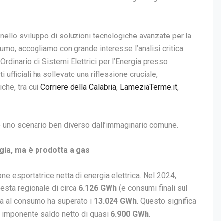
ello sviluppo di soluzioni tecnologiche avanzate per la
umo, accogliamo con grande interesse l’analisi critica
rdinario di Sistemi Elettrici per l’Energia presso
i ufficiali ha sollevato una riflessione cruciale,
che, tra cui
Corriere della Calabria
,
LameziaTerme.it
,
ano uno scenario ben diverso dall’immaginario comune.
rgia, ma è prodotta a gas
one esportatrice netta di energia elettrica. Nel 2024,
hiesta regionale di circa
6.126 GWh
(e consumi finali sul
ata al consumo ha superato i
13.024 GWh
. Questo significa
un imponente saldo netto di quasi
6.900 GWh
.