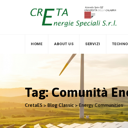
Skip
to
content
HOME
ABOUT US
SERVIZI
TECHNO
Tag: Comunità En
CretaES
>
Blog Classic
>
Energy Communities