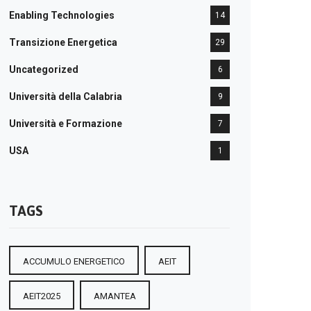
Enabling Technologies
14
Transizione Energetica
29
Uncategorized
6
Università della Calabria
9
Università e Formazione
7
USA
1
TAGS
ACCUMULO ENERGETICO
AEIT
AEIT2025
AMANTEA