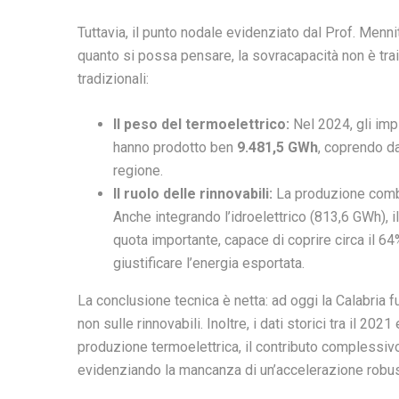
Tuttavia, il punto nodale evidenziato dal Prof. Menni
quanto si possa pensare, la sovracapacità non è train
tradizionali:
Il peso del termoelettrico:
Nel 2024, gli imp
hanno prodotto ben
9.481,5 GWh
, coprendo da
regione.
Il ruolo delle rinnovabili:
La produzione combi
Anche integrando l’idroelettrico (813,6 GWh), 
quota importante, capace di coprire circa il 64%
giustificare l’energia esportata.
La conclusione tecnica è netta: ad oggi la Calabria
non sulle rinnovabili. Inoltre, i dati storici tra il 2
produzione termoelettrica, il contributo complessivo
evidenziando la mancanza di un’accelerazione robust