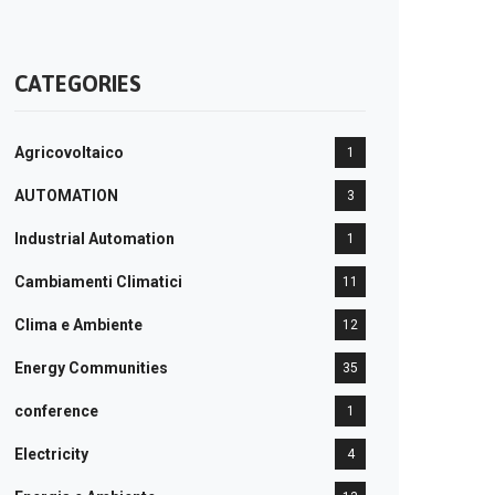
CATEGORIES
Agricovoltaico
1
AUTOMATION
3
Industrial Automation
1
Cambiamenti Climatici
11
Clima e Ambiente
12
Energy Communities
35
conference
1
Electricity
4