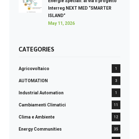
Energie Speciali: al via il progetto
Interreg NEXT MED “SMARTER
ISLAND”
May 11, 2026
CATEGORIES
Agricovoltaico
1
AUTOMATION
3
Industrial Automation
1
Cambiamenti Climatici
11
Clima e Ambiente
12
Energy Communities
35