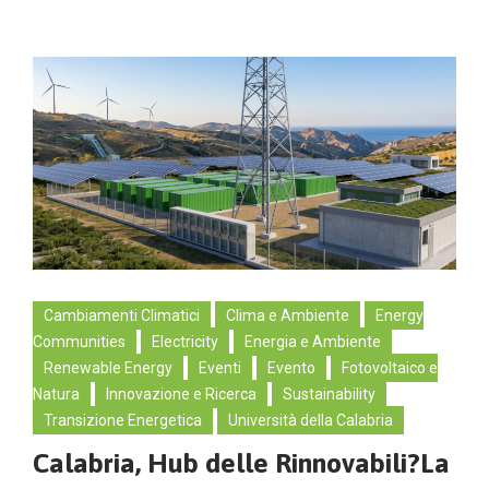
Cambiamenti Climatici
Clima e Ambiente
Energy
Communities
Electricity
Energia e Ambiente
Renewable Energy
Eventi
Evento
Fotovoltaico e
Natura
Innovazione e Ricerca
Sustainability
Transizione Energetica
Università della Calabria
Calabria, Hub delle Rinnovabili?La