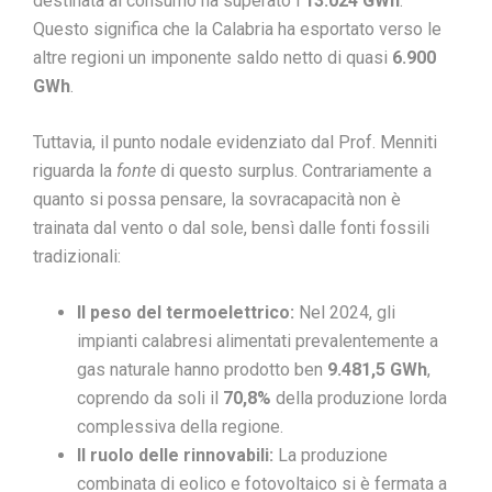
destinata al consumo ha superato i
13.024 GWh
.
Questo significa che la Calabria ha esportato verso le
altre regioni un imponente saldo netto di quasi
6.900
GWh
.
Tuttavia, il punto nodale evidenziato dal Prof. Menniti
riguarda la
fonte
di questo surplus. Contrariamente a
quanto si possa pensare, la sovracapacità non è
trainata dal vento o dal sole, bensì dalle fonti fossili
tradizionali:
Il peso del termoelettrico:
Nel 2024, gli
impianti calabresi alimentati prevalentemente a
gas naturale hanno prodotto ben
9.481,5 GWh
,
coprendo da soli il
70,8%
della produzione lorda
complessiva della regione.
Il ruolo delle rinnovabili:
La produzione
combinata di eolico e fotovoltaico si è fermata a